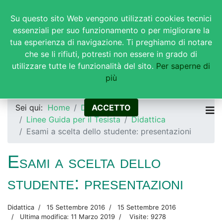
Su questo sito Web vengono utilizzati cookies tecnici
essenziali per suo funzionamento o per migliorare la
tua esperienza di navigazione. Ti preghiamo di notare
che se li rifiuti, potresti non essere in grado di
utilizzare tutte le funzionalità del sito.
Per saperne di
Corsi di Studi in Ingegneria
più
Biomedica
Sei qui:
Home
Didattica
ACCETTO
Linee Guida per il Tesista
Didattica
Esami a scelta dello studente: presentazioni
Esami a scelta dello
studente: presentazioni
Didattica
15 Settembre 2016
15 Settembre 2016
Ultima modifica: 11 Marzo 2019
Visite: 9278