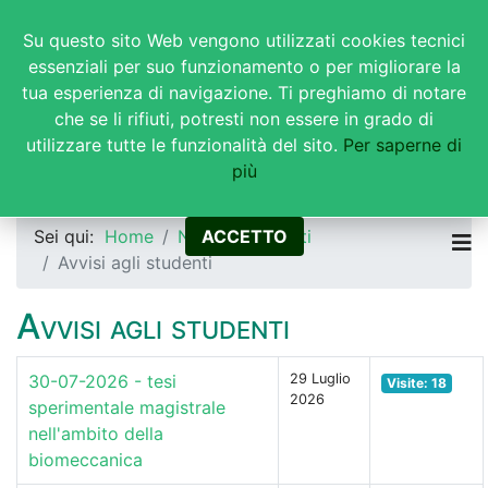
Su questo sito Web vengono utilizzati cookies tecnici
essenziali per suo funzionamento o per migliorare la
tua esperienza di navigazione. Ti preghiamo di notare
che se li rifiuti, potresti non essere in grado di
utilizzare tutte le funzionalità del sito.
Per saperne di
Corsi di Studi in Ingegneria
più
Biomedica
Sei qui:
Home
News & Progetti
ACCETTO
Avvisi agli studenti
Avvisi agli studenti
30-07-2026 - tesi
29 Luglio
Visite: 18
2026
sperimentale magistrale
nell'ambito della
biomeccanica